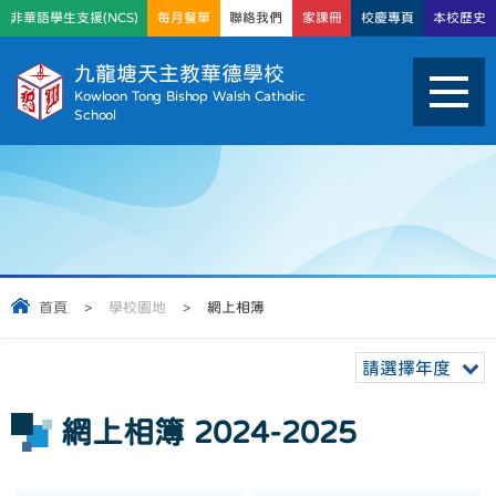
非華語學生支援(NCS)
每月餐單
聯絡我們
家課冊
校慶專頁
本校歷史
九龍塘天主教華德學校
Kowloon Tong Bishop Walsh Catholic
School
首頁
>
學校園地
>
網上相簿
請選擇年度
網上相簿 2024-2025