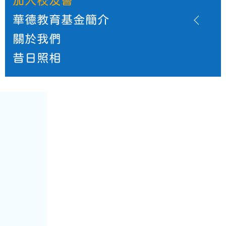
加入校友會
華德教育基金簡介
關於我們
昔日照相