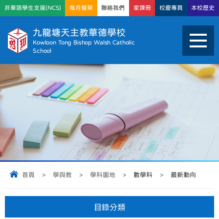
非華語學生支援(NCS)
每月餐單
聯絡我們
家課冊
校慶專頁
本校歷史
九龍塘天主教華德學校
Kowloon Tong Bishop Walsh Catholic
School
首頁
>
學與教
>
學科園地
>
數學科
>
最新動向
目錄分類