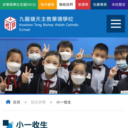
非華語學生支援(NCS)
每月餐單
聯絡我們
家課冊
校慶專頁
本校歷史
九龍塘天主教華德學校
Kowloon Tong Bishop Walsh Catholic
School
首頁
>
招生詳情
>
小一收生
小一收生