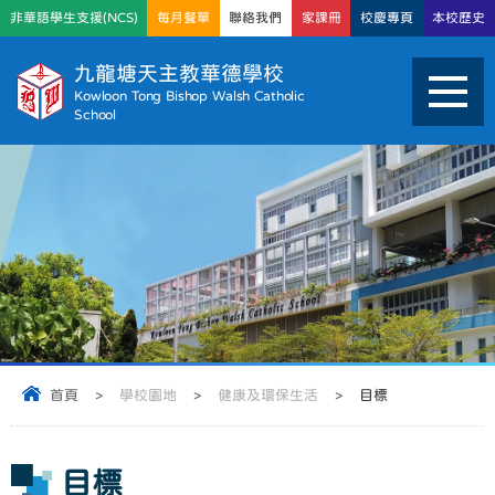
非華語學生支援(NCS)
每月餐單
聯絡我們
家課冊
校慶專頁
本校歷史
九龍塘天主教華德學校
Kowloon Tong Bishop Walsh Catholic
School
首頁
>
學校園地
>
健康及環保生活
>
目標
目標