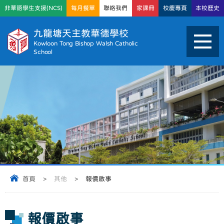
非華語學生支援(NCS)
每月餐單
聯絡我們
家課冊
校慶專頁
本校歷史
九龍塘天主教華德學校
Kowloon Tong Bishop Walsh Catholic
School
首頁
>
其他
>
報價啟事
報價啟事