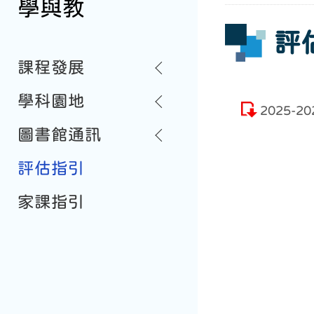
學與教
評
課程發展
學科園地
2025-2
圖書館通訊
評估指引
家課指引