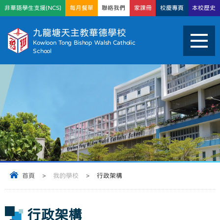
非華語學生支援(NCS)
每月餐單
聯絡我們
家課冊
校慶專頁
本校歷史
九龍塘天主教華德學校
Kowloon Tong Bishop Walsh Catholic
School
首頁
>
我的學校
>
行政架構
行政架構