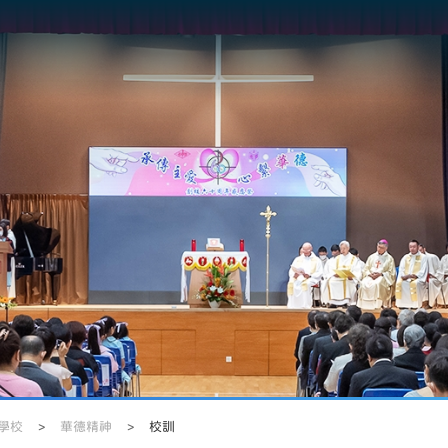
學校
>
華德精神
>
校訓