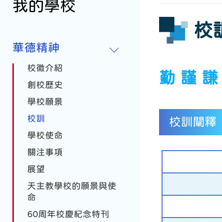
我的學校
校
華德精神
校徽介紹
勤 謹 謙
創校歷史
學校願景
校訓
校訓闡釋
學校使命
關注事項
展望
天主教學校的願景與使
命
60周年校慶紀念特刊