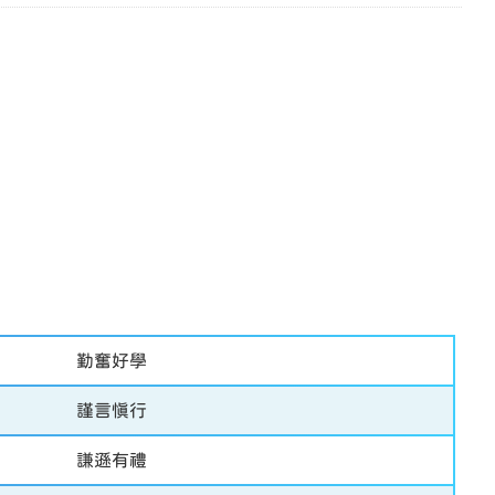
勤奮好學
謹言慎行
謙遜有禮