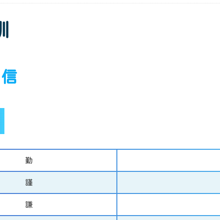
訓
 信
勤
謹
謙