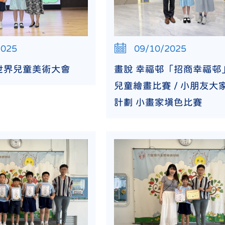
2025
09/10/2025
世界兒童美術大會
畫說 幸福邨「招商幸福邨
兒童繪畫比賽 / 小朋友大
計劃 小畫家填色比賽