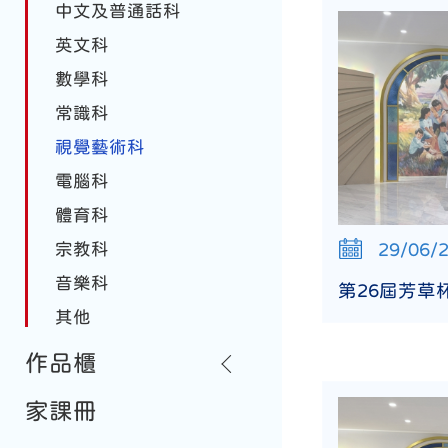
中文及普通話科
英文科
數學科
常識科
視覺藝術科
電腦科
體育科
29/06/
宗教科
音樂科
第26屆芳草
其他
作品櫃
家課冊