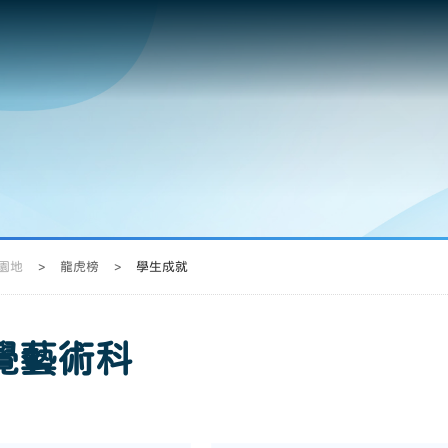
園地
>
龍虎榜
>
學生成就
覺藝術科