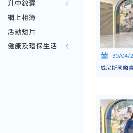
升中錦囊
網上相簿
活動短片
健康及環保生活
30/04/
威尼斯國際青