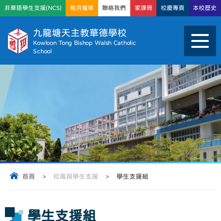
非華語學生支援(NCS)
每月餐單
聯絡我們
家課冊
校慶專頁
本校歷史
九龍塘天主教華德學校
Kowloon Tong Bishop Walsh Catholic
School
首頁
>
校風與學生支援
>
學生支援組
學生支援組