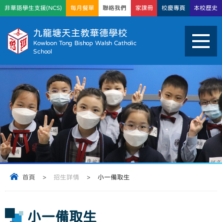
非華語學生支援(NCS)
每月餐單
聯絡我們
家課冊
校慶專頁
本校歷史
九龍塘天主教華德學校
Kowloon Tong Bishop Walsh Catholic
School
首頁
>
招生詳情
>
小一備取生
小一備取生