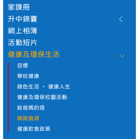
家課冊
升中錦囊
網上相簿
活動短片
健康及環保生活
目標
學校健康
綠色生活 ・ 健康人生
健康及環保校園活動
給爸媽的信
網路資源
健康飲食政策