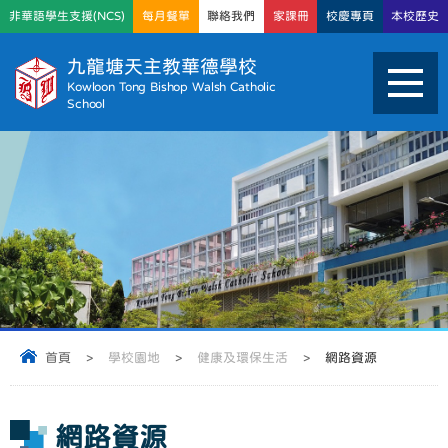
非華語學生支援(NCS)
每月餐單
聯絡我們
家課冊
校慶專頁
本校歷史
九龍塘天主教華德學校
Kowloon Tong Bishop Walsh Catholic
School
首頁
>
學校園地
>
健康及環保生活
>
網路資源
網路資源