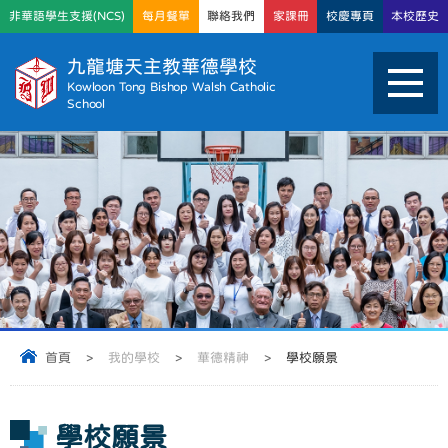
非華語學生支援(NCS)
每月餐單
聯絡我們
家課冊
校慶專頁
本校歷史
九龍塘天主教華德學校
Kowloon Tong Bishop Walsh Catholic
School
首頁
>
我的學校
>
華德精神
>
學校願景
學校願景