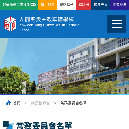
非華語學生支援(NCS)
每月餐單
聯絡我們
家課冊
校慶專頁
本校歷史
九龍塘天主教華德學校
Kowloon Tong Bishop Walsh Catholic
School
首頁
>
家長教師會
>
常務委員會名單
常務委員會名單