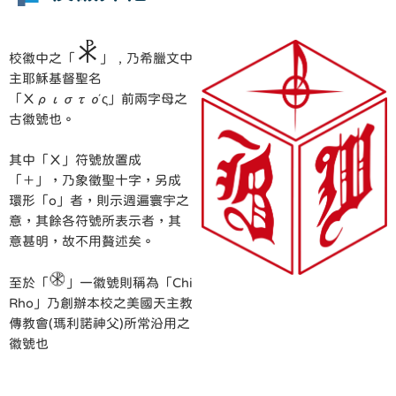
校徽中之「
」﹐乃希臘文中
主耶穌基督聖名
「Χριστός」前兩字母之
古徽號也。
其中「Χ」符號放置成
「＋」，乃象徵聖十字，另成
環形「o」者，則示週遍寰宇之
意，其餘各符號所表示者，其
意甚明，故不用贅述矣。
至於「
」一徽號則稱為「Chi
Rho」乃創辦本校之美國天主教
傳教會(瑪利諾神父)所常沿用之
徽號也