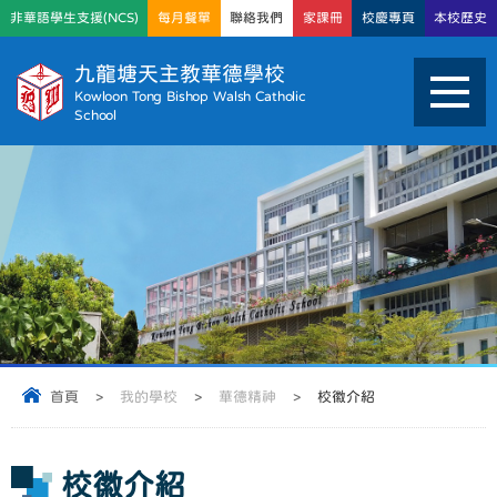
非華語學生支援(NCS)
每月餐單
聯絡我們
家課冊
校慶專頁
本校歷史
九龍塘天主教華德學校
Kowloon Tong Bishop Walsh Catholic
School
首頁
>
我的學校
>
華德精神
>
校徽介紹
校徽介紹