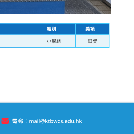
組別
獎項
小學組
銀獎
電郵：
mail@ktbwcs.edu.hk