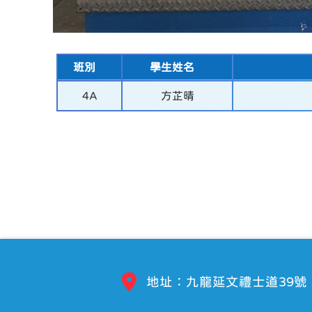
班別
學生姓名
4A
方芷晴
地址：九龍延文禮士道39號