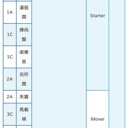
潘振
1A
Starter
霖
陳尚
1C
賢
梁樂
1C
恩
呂炘
2A
霖
2A
朱寶
馬載
3C
棉
Mover