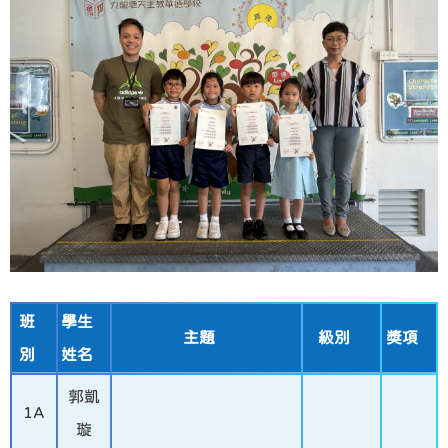
班
學生
主題
級別
獎項
別
姓名
郭凱
1A
璇