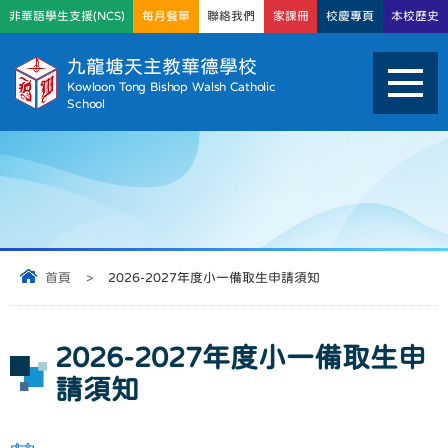
非華語學生支援(NCS)
每月餐單
聯絡我們
家課冊
校慶專頁
本校歷史
九龍塘天主教華德學校
Kowloon Tong Bishop Walsh Catholic
School
首頁
>
2026-2027年度小一備取生申請須知
2026-2027年度小一備取生申
請須知