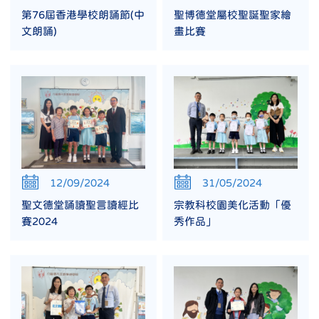
第76屆香港學校朗誦節(中
聖博德堂屬校聖誕聖家繪
文朗誦)
畫比賽
12/09/2024
31/05/2024
聖文德堂誦讀聖言讀經比
宗教科校園美化活動「優
賽2024
秀作品」