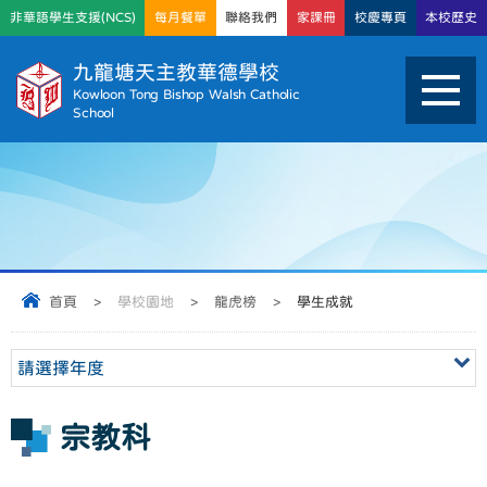
非華語學生支援(NCS)
每月餐單
聯絡我們
家課冊
校慶專頁
本校歷史
九龍塘天主教華德學校
Kowloon Tong Bishop Walsh Catholic
School
首頁
>
學校園地
>
龍虎榜
>
學生成就
請選擇年度
宗教科