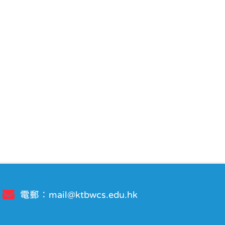
電郵：
mail@ktbwcs.edu.hk