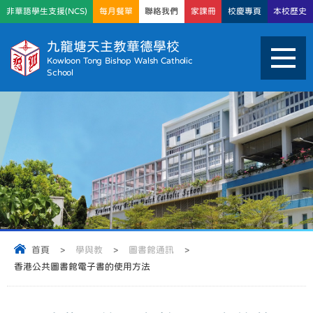
非華語學生支援(NCS)
每月餐單
聯絡我們
家課冊
校慶專頁
本校歷史
九龍塘天主教華德學校
Kowloon Tong Bishop Walsh Catholic
School
首頁
>
學與教
>
圖書館通訊
>
香港公共圖書館電子書的使用方法