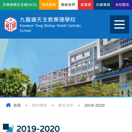
非華語學生支援(NCS)
每月餐單
聯絡我們
家課冊
校慶專頁
本校歷史
九龍塘天主教華德學校
Kowloon Tong Bishop Walsh Catholic
School
首頁
>
我的學校
>
學校文件
>
2019-2020
2019-2020