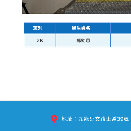
班別
學生姓名
2B
鄭銘恩
地址：九龍延文禮士道39號