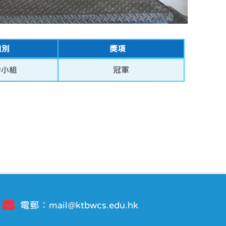
組別
獎項
初小組
冠軍
電郵：
mail@ktbwcs.edu.hk