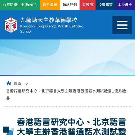
非華語學生支援(NCS)
每月餐單
聯絡我們
家課冊
校慶專頁
本校歷史
九龍塘天主教華德學校
Kowloon Tong Bishop Walsh Catholic
School
首頁
>
香港語言研究中心、北京語言大學主辦香港普通話水測試證書_優秀證
書
香港語言研究中心、北京語言
大學主辦香港普通話水測試證