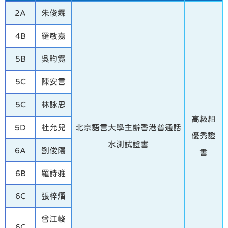
2A
朱俊霖
4B
羅敏嘉
5B
吳昀霓
5C
陳安言
5C
林詠思
高級組
5D
杜允兒
北京語言大學主辦香港普通話
優秀證
水測試證書
6A
劉俊陽
書
6B
羅詩雅
6C
張梓熠
曾江峻
6C