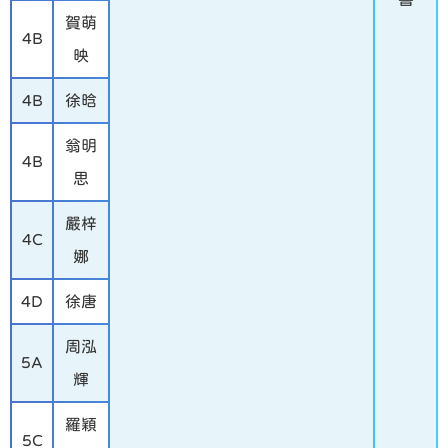
賀萌
4B
映
4B
徐晗
翁明
4B
思
嚴梓
4C
娜
4D
徐唐
周泓
5A
輝
羅穎
5C