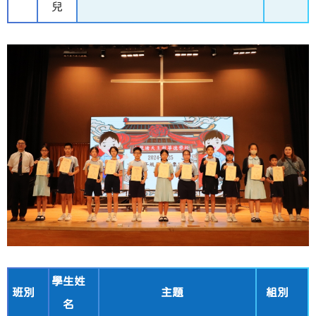
兒
學生姓
班別
主題
組別
名