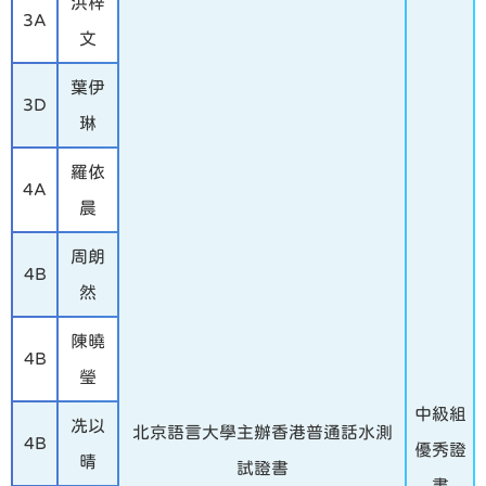
洪梓
3A
文
葉伊
3D
琳
羅依
4A
晨
周朗
4B
然
陳曉
4B
瑩
中級組
冼以
北京語言大學主辦香港普通話水測
4B
優秀證
晴
試證書
書