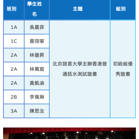
學生姓
班別
主題
組別
名
1A
吳晨菲
1C
莫翊寧
2A
林晉昇
北京語言大學主辦香港普
初級組優
2A
林萬宸
通話水測試證書
秀證書
2A
黃凱渝
2B
李珮琳
3A
陳思汝