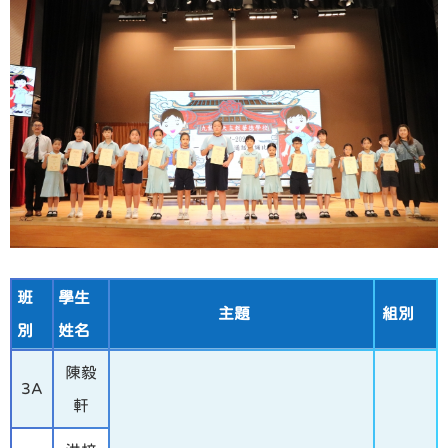
班
學生
主題
組別
別
姓名
陳毅
3A
軒