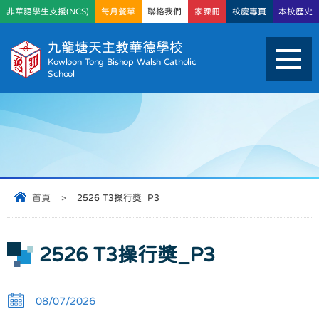
非華語學生支援(NCS)
每月餐單
聯絡我們
家課冊
校慶專頁
本校歷史
九龍塘天主教華德學校
Kowloon Tong Bishop Walsh Catholic
School
首頁
>
2526 T3操行獎_P3
2526 T3操行獎_P3
08/07/2026