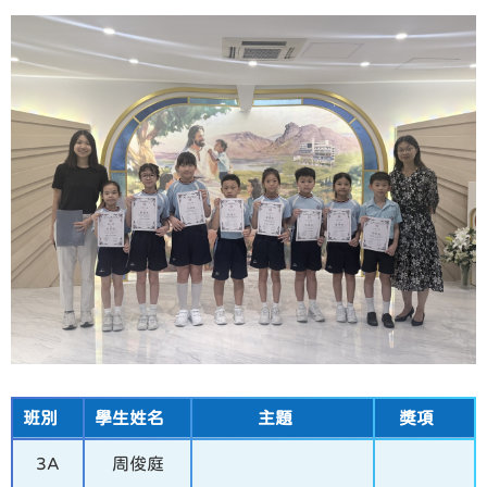
班別
學生姓名
主題
獎項
3A
周俊庭