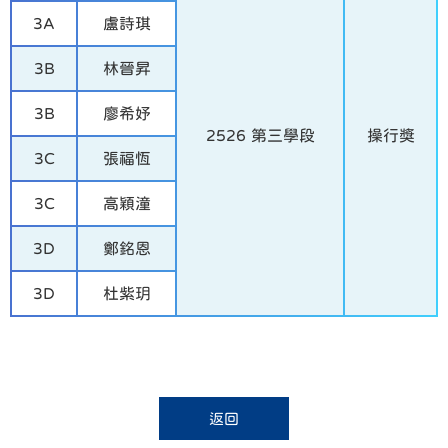
3A
盧詩琪
3B
林晉昇
3B
廖希妤
2526 第三學段
操行獎
3C
張福恆
3C
高穎潼
3D
鄭銘恩
3D
杜紫玥
返回