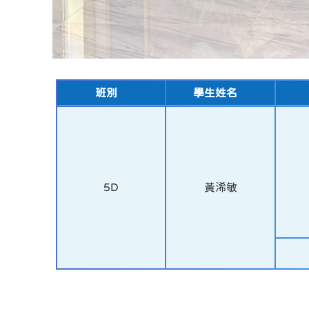
班別
學生姓名
5D
黃浠敏