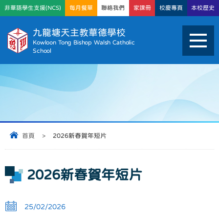
非華語學生支援(NCS)
每月餐單
聯絡我們
家課冊
校慶專頁
本校歷史
九龍塘天主教華德學校
Kowloon Tong Bishop Walsh Catholic
School
首頁
>
2026新春賀年短片
2026新春賀年短片
25/02/2026