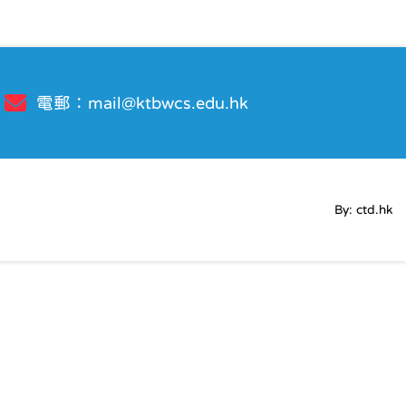
電郵：
mail@ktbwcs.edu.hk
By: ctd.hk