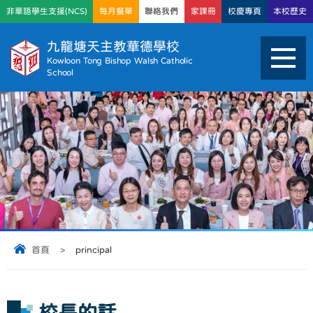
非華語學生支援(NCS)
每月餐單
聯絡我們
家課冊
校慶專頁
本校歷史
九龍塘天主教華德學校
Kowloon Tong Bishop Walsh Catholic
School
首頁
>
principal
校長的話